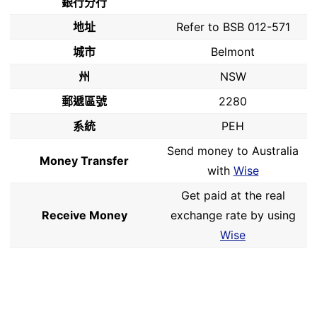
銀行分行
地址
Refer to BSB 012-571
城市
Belmont
州
NSW
郵遞區號
2280
系統
PEH
Send money to Australia
Money Transfer
with
Wise
Get paid at the real
Receive Money
exchange rate by using
Wise