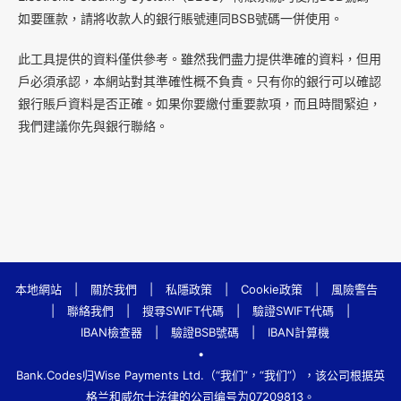
如要匯款，請將收款人的銀行賬號連同BSB號碼一併使用。
此工具提供的資料僅供參考。雖然我們盡力提供準確的資料，但用
戶必須承認，本網站對其準確性概不負責。只有你的銀行可以確認
銀行賬戶資料是否正確。如果你要繳付重要款項，而且時間緊迫，
我們建議你先與銀行聯絡。
本地網站
|
關於我們
|
私隱政策
|
Cookie政策
|
風險警告
|
聯絡我們
|
搜尋SWIFT代碼
|
驗證SWIFT代碼
|
IBAN檢查器
|
驗證BSB號碼
|
IBAN計算機
•
Bank.Codes归Wise Payments Ltd.（“我们”，“我们”），该公司根据英
格兰和威尔士法律的公司编号为07209813。