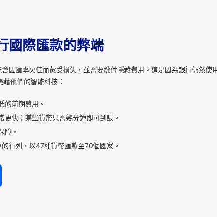
行國際匯款的弊端
能會因匯率欠佳而蒙受損失，並需要繳付隱藏費用。這是因為銀行仍然使
憑藉他們的智能科技：
低的前期費用。
常更快；某些貨幣只需幾分鐘即可到賬。
保障。
的行列，以47種貨幣匯款至70個國家。