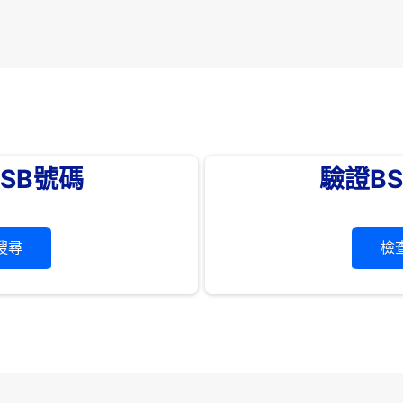
SB號碼
驗證B
搜尋
檢