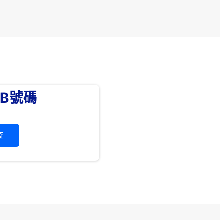
SB號碼
查