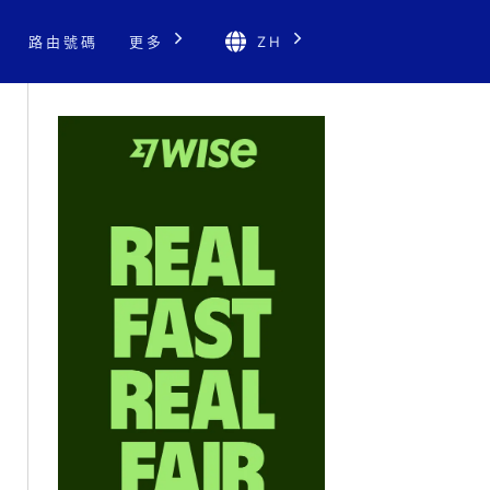
路由號碼
更多
ZH