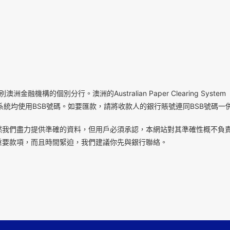
機構的個別分行。澳洲的Australian Paper Clearing System（APC
ECS）轉賬系統均使用BSB號碼。如要匯款，請將收款人的銀行賬號連同BSB號碼
然我們盡力提供準確的資料，但用戶必須承認，本網站對其準確性概不負
重要款項，而且時間緊迫，我們建議你先與銀行聯絡。