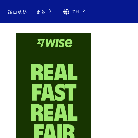
路由號碼
更多
ZH