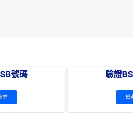
SB號碼
驗證B
搜尋
檢