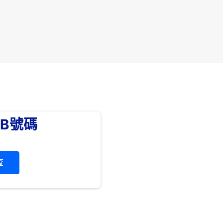
SB號碼
查