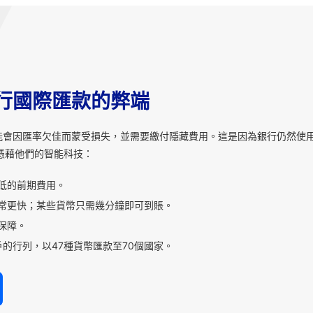
行國際匯款的弊端
能會因匯率欠佳而蒙受損失，並需要繳付隱藏費用。這是因為銀行仍然使
憑藉他們的智能科技：
低的前期費用。
常更快；某些貨幣只需幾分鐘即可到賬。
保障。
的行列，以47種貨幣匯款至70個國家。