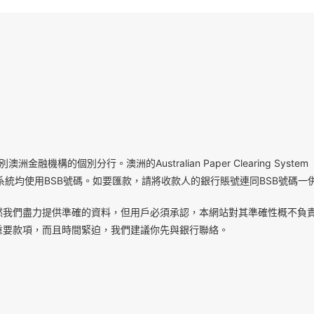
機構的個別分行。澳洲的Australian Paper Clearing System（APC
ECS）轉賬系統均使用BSB號碼。如要匯款，請將收款人的銀行賬號連同BSB號碼
然我們盡力提供準確的資料，但用戶必須承認，本網站對其準確性概不負
重要款項，而且時間緊迫，我們建議你先與銀行聯絡。