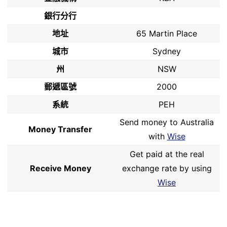
銀行分行
地址
65 Martin Place
城市
Sydney
州
NSW
郵遞區號
2000
系統
PEH
Send money to Australia
Money Transfer
with
Wise
Get paid at the real
Receive Money
exchange rate by using
Wise