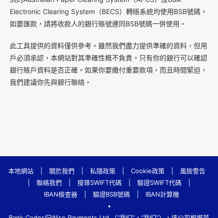
Electronic Clearing System（BECS）轉賬系統均使用BSB號碼。
如要匯款，請將收款人的銀行賬號連同BSB號碼一併使用。
此工具提供的資料僅供參考。雖然我們盡力提供準確的資料，但用
戶必須承認，本網站對其準確性概不負責。只有你的銀行可以確認
銀行賬戶資料是否正確。如果你要繳付重要款項，而且時間緊迫，
我們建議你先與銀行聯絡。
本地網站
|
關於我們
|
私隱政策
|
Cookie政策
|
風險警告
|
聯絡我們
|
搜尋SWIFT代碼
|
驗證SWIFT代碼
|
IBAN檢查器
|
驗證BSB號碼
|
IBAN計算機
•
Bank.Codes归Wise Payments Ltd.（“我们”，“我们”），该公司根据英