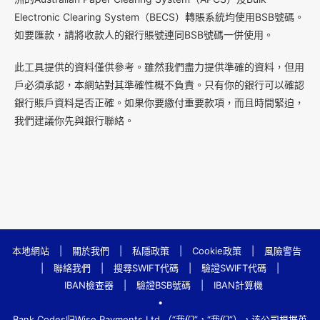
Electronic Clearing System（BECS）轉賬系統均使用BSB號碼。
如要匯款，請將收款人的銀行賬號連同BSB號碼一併使用。
此工具提供的資料僅供參考。雖然我們盡力提供準確的資料，但用
戶必須承認，本網站對其準確性概不負責。只有你的銀行可以確認
銀行賬戶資料是否正確。如果你要繳付重要款項，而且時間緊迫，
我們建議你先與銀行聯絡。
本地網站
|
關於我們
|
私隱政策
|
Cookie政策
|
風險警告
|
聯絡我們
|
搜尋SWIFT代碼
|
驗證SWIFT代碼
|
IBAN檢查器
|
驗證BSB號碼
|
IBAN計算機
•
Bank.Codes归Wise Payments Ltd.（“我们”，“我们”），该公司根据英