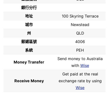
銀行分行
地址
100 Skyring Terrace
城市
Newstead
州
QLD
郵遞區號
4006
系統
PEH
Send money to Australia
Money Transfer
with
Wise
Get paid at the real
Receive Money
exchange rate by using
Wise