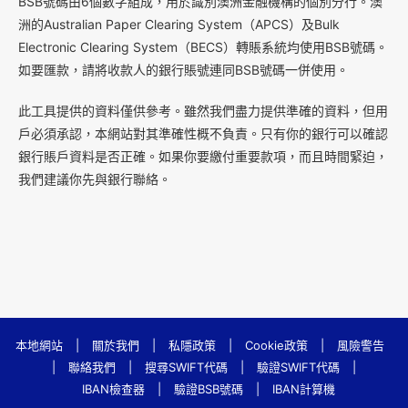
B
SB號碼由6個數字組成，用於識別澳洲金融機構的個別分行。澳
洲的Australian Paper Clearing System（APCS）及Bulk
Electronic Clearing System（BECS）轉賬系統均使用BSB號碼。
如要匯款，請將收款人的銀行賬號連同BSB號碼一併使用。
此工具提供的資料僅供參考。雖然我們盡力提供準確的資料，但用
戶必須承認，本網站對其準確性概不負責。只有你的銀行可以確認
銀行賬戶資料是否正確。如果你要繳付重要款項，而且時間緊迫，
我們建議你先與銀行聯絡。
本地網站
|
關於我們
|
私隱政策
|
Cookie政策
|
風險警告
|
聯絡我們
|
搜尋SWIFT代碼
|
驗證SWIFT代碼
|
IBAN檢查器
|
驗證BSB號碼
|
IBAN計算機