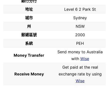
銀行分行
地址
Level 6 2 Park St
城市
Sydney
州
NSW
郵遞區號
2000
系統
PEH
Send money to Australia
Money Transfer
with
Wise
Get paid at the real
Receive Money
exchange rate by using
Wise