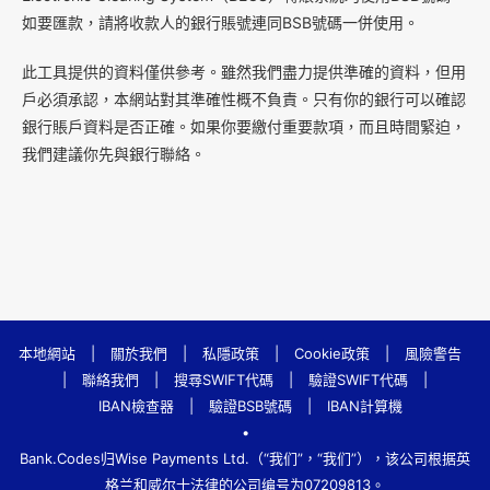
如要匯款，請將收款人的銀行賬號連同BSB號碼一併使用。
此工具提供的資料僅供參考。雖然我們盡力提供準確的資料，但用
戶必須承認，本網站對其準確性概不負責。只有你的銀行可以確認
銀行賬戶資料是否正確。如果你要繳付重要款項，而且時間緊迫，
我們建議你先與銀行聯絡。
本地網站
|
關於我們
|
私隱政策
|
Cookie政策
|
風險警告
|
聯絡我們
|
搜尋SWIFT代碼
|
驗證SWIFT代碼
|
IBAN檢查器
|
驗證BSB號碼
|
IBAN計算機
•
Bank.Codes归Wise Payments Ltd.（“我们”，“我们”），该公司根据英
格兰和威尔士法律的公司编号为07209813。