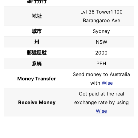
銀行分行
Lvl 36 Tower1 100
地址
Barangaroo Ave
城市
Sydney
州
NSW
郵遞區號
2000
系統
PEH
Send money to Australia
Money Transfer
with
Wise
Get paid at the real
Receive Money
exchange rate by using
Wise