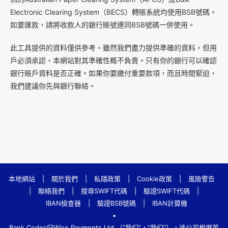
Electronic Clearing System（BECS）轉賬系統均使用BSB號碼。
如要匯款，請將收款人的銀行賬號連同BSB號碼一併使用。
此工具提供的資料僅供參考。雖然我們盡力提供準確的資料，但用
戶必須承認，本網站對其準確性概不負責。只有你的銀行可以確認
銀行賬戶資料是否正確。如果你要繳付重要款項，而且時間緊迫，
我們建議你先與銀行聯絡。
本地網站
|
關於我們
|
私隱政策
|
Cookie政策
|
風險警告
|
聯絡我們
|
搜尋SWIFT代碼
|
驗證SWIFT代碼
|
IBAN檢查器
|
驗證BSB號碼
|
IBAN計算機
•
Bank.Codes归Wise Payments Ltd.（“我们”，“我们”），该公司根据英