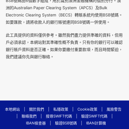
B
SB號碼由6個數字組成，用於識別澳洲金融機構的個別分行。澳
洲的Australian Paper Clearing System（APCS）及Bulk
Electronic Clearing System（BECS）轉賬系統均使用BSB號碼。
如要匯款，請將收款人的銀行賬號連同BSB號碼一併使用。
此工具提供的資料僅供參考。雖然我們盡力提供準確的資料，但用
戶必須承認，本網站對其準確性概不負責。只有你的銀行可以確認
銀行賬戶資料是否正確。如果你要繳付重要款項，而且時間緊迫，
我們建議你先與銀行聯絡。
本地網站
|
關於我們
|
私隱政策
|
Cookie政策
|
風險警告
|
聯絡我們
|
搜尋SWIFT代碼
|
驗證SWIFT代碼
|
IBAN檢查器
|
驗證BSB號碼
|
IBAN計算機