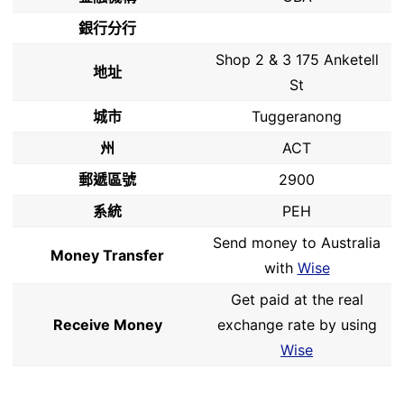
銀行分行
Shop 2 & 3 175 Anketell
地址
St
城市
Tuggeranong
州
ACT
郵遞區號
2900
系統
PEH
Send money to Australia
Money Transfer
with
Wise
Get paid at the real
Receive Money
exchange rate by using
Wise