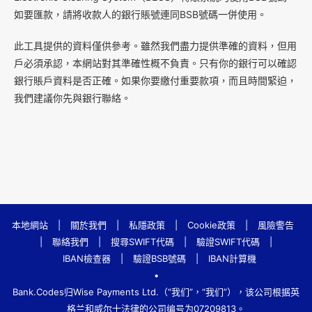
如要匯款，請將收款人的銀行賬號連同BSB號碼一併使用。
此工具提供的資料僅供參考。雖然我們盡力提供準確的資料，但用
戶必須承認，本網站對其準確性概不負責。只有你的銀行可以確認
銀行賬戶資料是否正確。如果你要繳付重要款項，而且時間緊迫，
我們建議你先與銀行聯絡。
本地網站
|
關於我們
|
私隱政策
|
Cookie政策
|
風險警告
|
聯絡我們
|
搜尋SWIFT代碼
|
驗證SWIFT代碼
|
IBAN檢查器
|
驗證BSB號碼
|
IBAN計算機
•
Bank.Codes归Wise Payments Ltd.（“我们”，“我们”），该公司根据英
格兰和威尔士法律的公司编号为07209813。