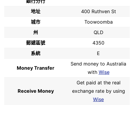
銀行分行
地址
400 Ruthven St
城市
Toowoomba
州
QLD
郵遞區號
4350
系統
E
Send money to Australia
Money Transfer
with
Wise
Get paid at the real
Receive Money
exchange rate by using
Wise