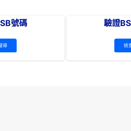
SB號碼
驗證B
搜尋
檢