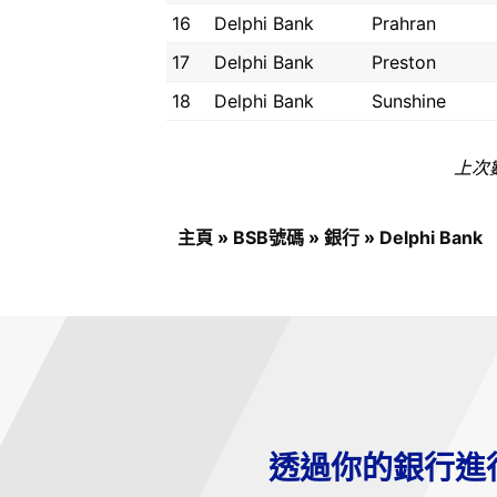
16
Delphi Bank
Prahran
17
Delphi Bank
Preston
18
Delphi Bank
Sunshine
上次數
主頁
»
BSB號碼
»
銀行
»
Delphi Bank
透過你的銀行進