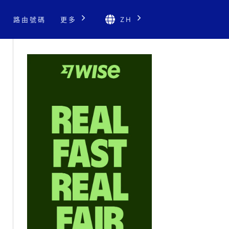
路由號碼
更多
ZH