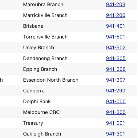
Maroubra Branch
941-203
Marrickville Branch
941-200
Brisbane
941-401
Torrensville Branch
941-501
Unley Branch
941-502
Dandenong Branch
941-305
Epping Branch
941-306
th
Essendon North Branch
941-307
Canberra
941-290
Delphi Bank
941-000
Melbourne CBC
941-300
Treasury
941-001
Oakleigh Branch
941-301