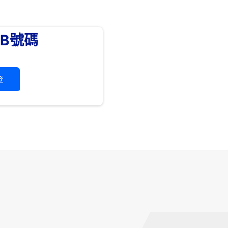
SB號碼
查