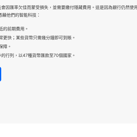
能會因匯率欠佳而蒙受損失，並需要繳付隱藏費用。這是因為銀行仍然使
憑藉他們的智能科技：
低的前期費用。
常更快；某些貨幣只需幾分鐘即可到賬。
保障。
的行列，以47種貨幣匯款至70個國家。