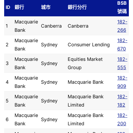
BSB
ID
銀行
城市
銀行分行
號碼
Macquarie
182-
1
Canberra
Canberra
Bank
266
Macquarie
182-
2
Sydney
Consumer Lending
Bank
670
Macquarie
Equities Market
182-
3
Sydney
Bank
Group
555
Macquarie
182-
4
Sydney
Macquarie Bank
Bank
909
Macquarie
Macquarie Bank
182-
5
Sydney
Bank
Limited
182
Macquarie
Macquarie Bank
182-
6
Sydney
Bank
Limited
200