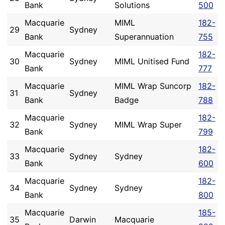
Bank
Solutions
500
Macquarie
MIML
182-
29
Sydney
Bank
Superannuation
755
Macquarie
182-
30
Sydney
MIML Unitised Fund
Bank
777
Macquarie
MIML Wrap Suncorp
182-
31
Sydney
Bank
Badge
788
Macquarie
182-
32
Sydney
MIML Wrap Super
Bank
799
Macquarie
182-
33
Sydney
Sydney
Bank
600
Macquarie
182-
34
Sydney
Sydney
Bank
800
Macquarie
185-
35
Darwin
Macquarie