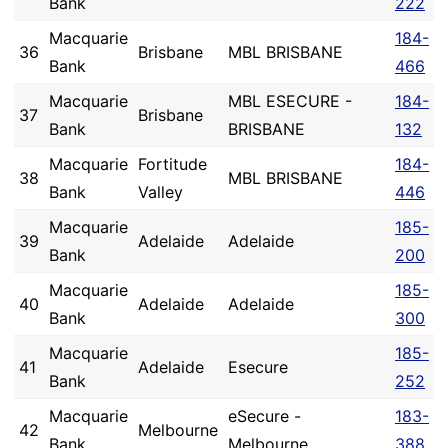
Bank
222
Macquarie
184-
36
Brisbane
MBL BRISBANE
Bank
466
Macquarie
MBL ESECURE -
184-
37
Brisbane
Bank
BRISBANE
132
Macquarie
Fortitude
184-
38
MBL BRISBANE
Bank
Valley
446
Macquarie
185-
39
Adelaide
Adelaide
Bank
200
Macquarie
185-
40
Adelaide
Adelaide
Bank
300
Macquarie
185-
41
Adelaide
Esecure
Bank
252
Macquarie
eSecure -
183-
42
Melbourne
Bank
Melbourne
388