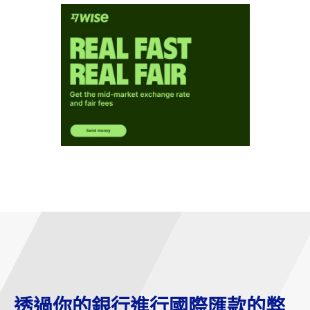
透過你的銀行進行國際匯款的弊