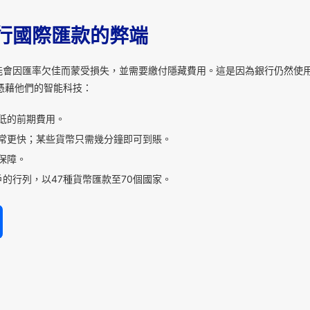
行國際匯款的弊端
能會因匯率欠佳而蒙受損失，並需要繳付隱藏費用。這是因為銀行仍然使
憑藉他們的智能科技：
低的前期費用。
常更快；某些貨幣只需幾分鐘即可到賬。
保障。
的行列，以47種貨幣匯款至70個國家。