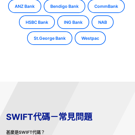
ANZ Bank
Bendigo Bank
CommBank
HSBC Bank
ING Bank
NAB
St.George Bank
Westpac
SWIFT代碼－常見問題
甚麼是SWIFT代碼？