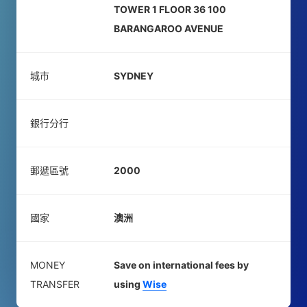
TOWER 1 FLOOR 36 100
BARANGAROO AVENUE
城市
SYDNEY
銀行分行
郵遞區號
2000
國家
澳洲
MONEY
Save on international fees by
TRANSFER
using
Wise