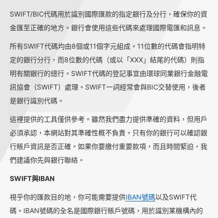
SWIFT/BIC代碼用於識別國際匯款的指定銀行及分行，確保你的資
金匯至正確的地方。銀行會使用這些代碼來處理國際電匯和訊息。
所有SWIFT代碼均由8個或11個字元組成。11位數的代碼會指明特
定的銀行分行，而8位數的代碼（或以「XXX」結尾的代碼）則指
明有關銀行的總行。SWIFT代碼的登記事宜由環球同業銀行金融電
訊協會（SWIFT）處理。SWIFT一詞經常會與BIC交替使用，後者
是銀行識別代碼。
這裡提供的工具僅供參考。雖然我們盡力提供準確的資料，但用戶
必須承認，本網站對其準確性概不負責。只有你的銀行可以確認銀
行賬戶資訊是否正確。如果你要繳付重要款項，而且時間緊迫，我
們建議你先與銀行聯絡。
SWIFT與IBAN
視乎你的匯款目的地，你可能需要提供
IBAN號碼
以及SWIFT代
碼。IBAN號碼的全名是國際銀行賬戶號碼，用於識別某機構內的