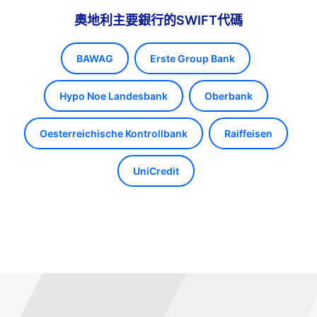
奧地利主要銀行的SWIFT代碼
BAWAG
Erste Group Bank
Hypo Noe Landesbank
Oberbank
Oesterreichische Kontrollbank
Raiffeisen
UniCredit