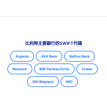
比利時主要銀行的SWIFT代碼
Argenta
AXA Bank
Belfius Bank
Beobank
BNP Paribas Fortis
Crelan
ING Belgique
KBC