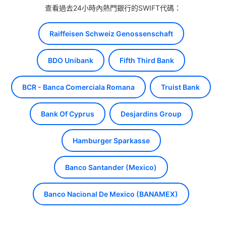
查看過去24小時內熱門銀行的SWIFT代碼：
Raiffeisen Schweiz Genossenschaft
BDO Unibank
Fifth Third Bank
BCR - Banca Comerciala Romana
Truist Bank
Bank Of Cyprus
Desjardins Group
Hamburger Sparkasse
Banco Santander (Mexico)
Banco Nacional De Mexico (BANAMEX)