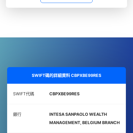
SWIFT碼的詳細資料
CBPXBE99RES
SWIFT代碼
CBPXBE99RES
銀行
INTESA SANPAOLO WEALTH
MANAGEMENT, BELGIUM BRANCH