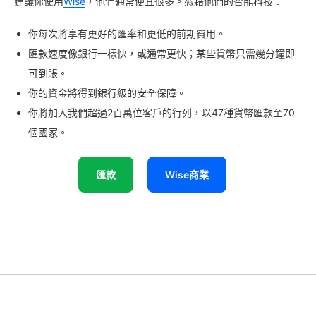
建議你使用
Wise
，他們通常便宜很多。憑藉他們的智能科技：
你每次將享有更好的匯率和更低的前期費用。
匯款速度像銀行一樣快，或通常更快；某些貨幣只需幾分鐘即
可到賬。
你的資金將得到銀行級的安全保障。
你將加入我們超過2百萬位客戶的行列，以47種貨幣匯款至70
個國家。
匯款
Wise商業