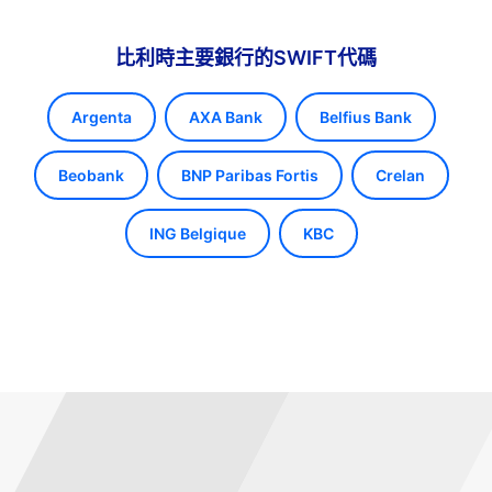
比利時主要銀行的SWIFT代碼
Argenta
AXA Bank
Belfius Bank
Beobank
BNP Paribas Fortis
Crelan
ING Belgique
KBC