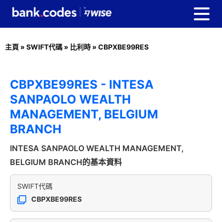
主頁
»
SWIFT代碼
»
比利時
»
CBPXBE99RES
CBPXBE99RES - INTESA
SANPAOLO WEALTH
MANAGEMENT, BELGIUM
BRANCH
INTESA SANPAOLO WEALTH MANAGEMENT,
BELGIUM BRANCH的基本資料
SWIFT代碼
CBPXBE99RES