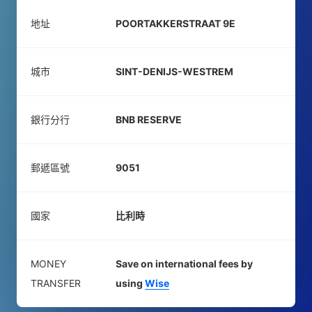
地址
POORTAKKERSTRAAT 9E
城市
SINT-DENIJS-WESTREM
銀行分行
BNB RESERVE
郵遞區號
9051
國家
比利時
MONEY
Save on international fees by
TRANSFER
using
Wise