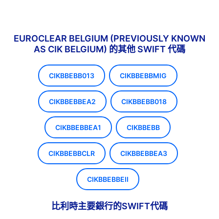
EUROCLEAR BELGIUM (PREVIOUSLY KNOWN
AS CIK BELGIUM) 的其他 SWIFT 代碼
CIKBBEBB013
CIKBBEBBMIG
CIKBBEBBEA2
CIKBBEBB018
CIKBBEBBEA1
CIKBBEBB
CIKBBEBBCLR
CIKBBEBBEA3
CIKBBEBBEII
比利時主要銀行的SWIFT代碼