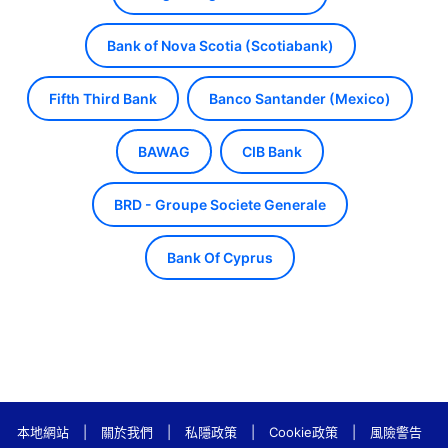
Bank of Nova Scotia (Scotiabank)
Fifth Third Bank
Banco Santander (Mexico)
BAWAG
CIB Bank
BRD - Groupe Societe Generale
Bank Of Cyprus
本地網站
|
關於我們
|
私隱政策
|
Cookie政策
|
風險警告