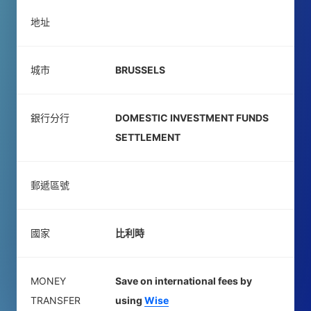
地址
城市
BRUSSELS
銀行分行
DOMESTIC INVESTMENT FUNDS
SETTLEMENT
郵遞區號
國家
比利時
MONEY
Save on international fees by
TRANSFER
using
Wise