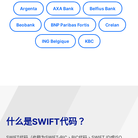
Argenta
AXA Bank
Belfius Bank
Beobank
BNP Paribas Fortis
Crelan
ING Belgique
KBC
什么是SWIFT代码？
SWIFT代码（也称为SWIFT-BIC、BIC代码、SWIFT ID或ISO