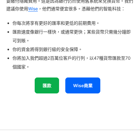
要繳付隱藏費用。這是因為銀行仍然使用舊系統來兌換貨幣。我們
建議你使用
Wise
，他們通常便宜很多。憑藉他們的智能科技：
你每次將享有更好的匯率和更低的前期費用。
匯款速度像銀行一樣快，或通常更快；某些貨幣只需幾分鐘即
可到賬。
你的資金將得到銀行級的安全保障。
你將加入我們超過2百萬位客戶的行列，以47種貨幣匯款至70
個國家。
匯款
Wise商業