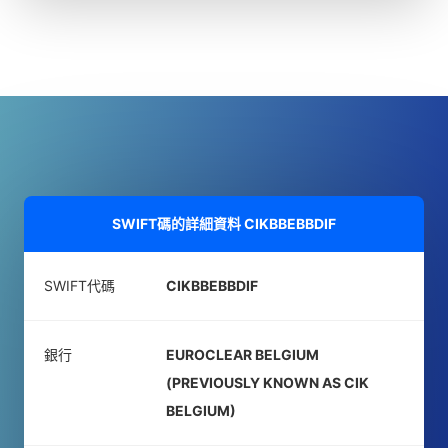
SWIFT碼的詳細資料
CIKBBEBBDIF
SWIFT代碼
CIKBBEBBDIF
銀行
EUROCLEAR BELGIUM
(PREVIOUSLY KNOWN AS CIK
BELGIUM)