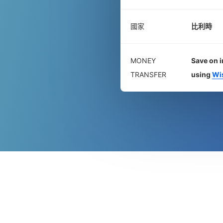
國家
比利時
MONEY
Save on i
TRANSFER
using
Wi