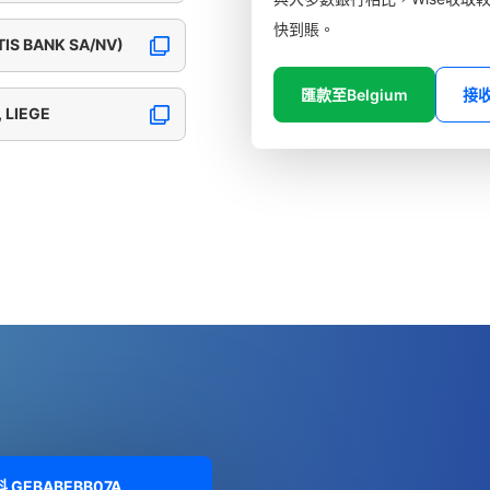
快到賬。
TIS BANK SA/NV)
匯款至Belgium
接
 LIEGE
料
GEBABEBB07A