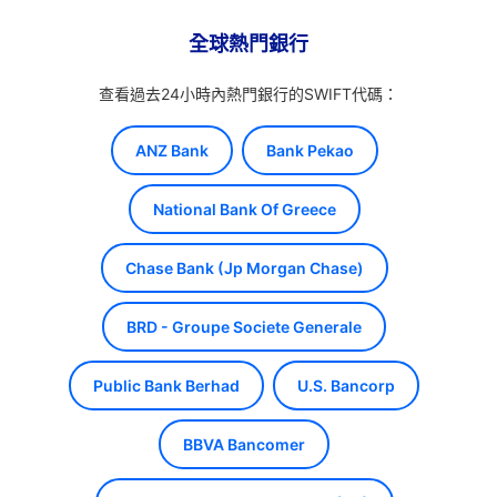
全球熱門銀行
查看過去24小時內熱門銀行的SWIFT代碼：
ANZ Bank
Bank Pekao
National Bank Of Greece
Chase Bank (Jp Morgan Chase)
BRD - Groupe Societe Generale
Public Bank Berhad
U.S. Bancorp
BBVA Bancomer