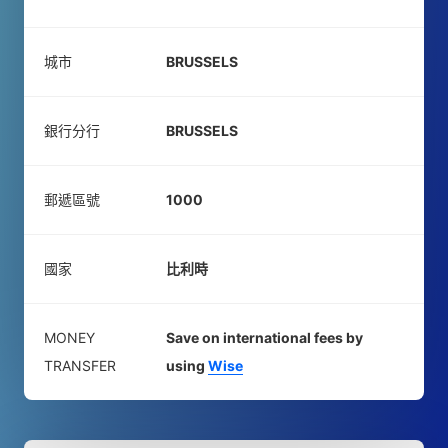
城市
BRUSSELS
銀行分行
BRUSSELS
郵遞區號
1000
國家
比利時
MONEY
Save on international fees by
TRANSFER
using
Wise