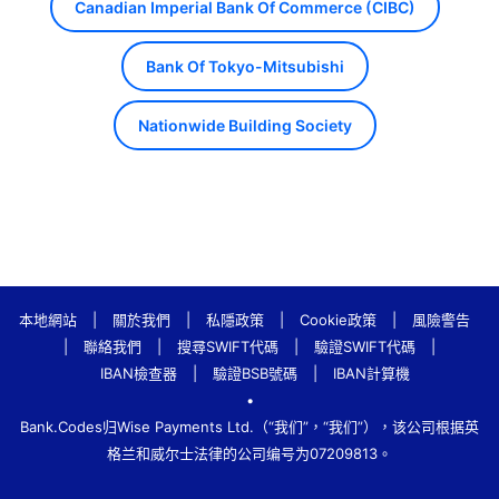
Canadian Imperial Bank Of Commerce (CIBC)
Bank Of Tokyo-Mitsubishi
Nationwide Building Society
本地網站
|
關於我們
|
私隱政策
|
Cookie政策
|
風險警告
|
聯絡我們
|
搜尋SWIFT代碼
|
驗證SWIFT代碼
|
IBAN檢查器
|
驗證BSB號碼
|
IBAN計算機
•
Bank.Codes归Wise Payments Ltd.（“我们”，“我们”），该公司根据英
格兰和威尔士法律的公司编号为07209813。