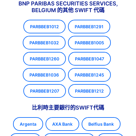
BNP PARIBAS SECURITIES SERVICES,
BELGIUM 的其他 SWIFT 代碼
PARBBEB1012
PARBBEB1291
PARBBEB1032
PARBBEB1005
PARBBEB1260
PARBBEB1047
PARBBEB1036
PARBBEB1245
PARBBEB1207
PARBBEB1212
比利時主要銀行的SWIFT代碼
Argenta
AXA Bank
Belfius Bank