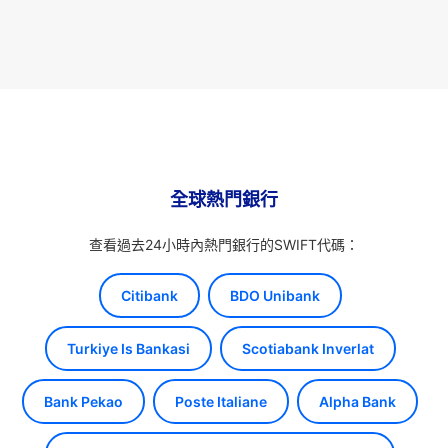
全球熱門銀行
查看過去24小時內熱門銀行的SWIFT代碼：
Citibank
BDO Unibank
Turkiye Is Bankasi
Scotiabank Inverlat
Bank Pekao
Poste Italiane
Alpha Bank