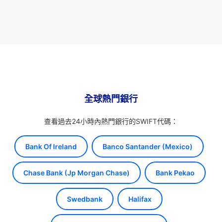
全球熱門銀行
查看過去24小時內熱門銀行的SWIFT代碼：
Bank Of Ireland
Banco Santander (Mexico)
Chase Bank (Jp Morgan Chase)
Bank Pekao
Swedbank
Halifax