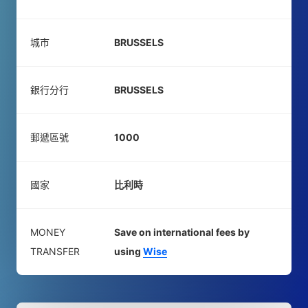
城市
BRUSSELS
銀行分行
BRUSSELS
郵遞區號
1000
國家
比利時
MONEY
Save on international fees by
TRANSFER
using
Wise