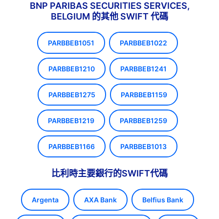
BNP PARIBAS SECURITIES SERVICES,
BELGIUM 的其他 SWIFT 代碼
PARBBEB1051
PARBBEB1022
PARBBEB1210
PARBBEB1241
PARBBEB1275
PARBBEB1159
PARBBEB1219
PARBBEB1259
PARBBEB1166
PARBBEB1013
比利時主要銀行的SWIFT代碼
Argenta
AXA Bank
Belfius Bank