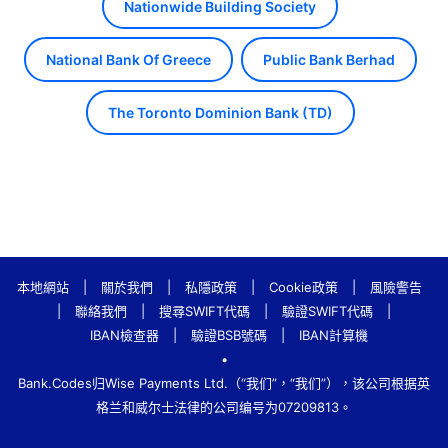
Nationwide Building Society
National Bank Of Greece
Public Bank Berhad
The Toronto Dominion Bank (TD)
本地網站
|
關於我們
|
私隱政策
|
Cookie政策
|
風險警告
|
聯絡我們
|
搜尋SWIFT代碼
|
驗證SWIFT代碼
|
IBAN檢查器
|
驗證BSB號碼
|
IBAN計算機
•
Bank.Codes归Wise Payments Ltd.（“我们”，“我们”），该公司根据英
格兰和威尔士法律的公司编号为07209813。