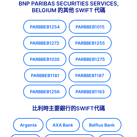
BNP PARIBAS SECURITIES SERVICES,
BELGIUM 的其他 SWIFT 代碼
PARBBEB1254
PARBBEB1015
PARBBEB1272
PARBBEB1255
PARBBEB1035
PARBBEB1275
PARBBEB1181
PARBBEB1187
PARBBEB1256
PARBBEB1163
比利時主要銀行的SWIFT代碼
Argenta
AXA Bank
Belfius Bank