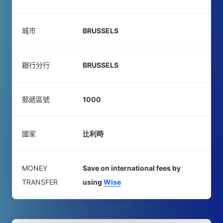
城市
BRUSSELS
銀行分行
BRUSSELS
郵遞區號
1000
國家
比利時
MONEY
Save on international fees by
TRANSFER
using
Wise