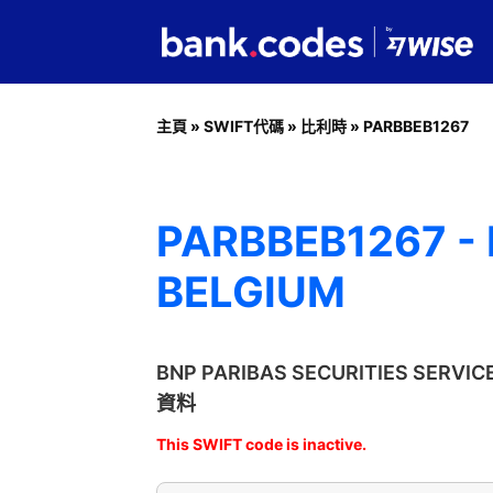
主頁
»
SWIFT代碼
»
比利時
»
PARBBEB1267
PARBBEB1267 - 
BELGIUM
BNP PARIBAS SECURITIES SERVI
資料
This SWIFT code is inactive.