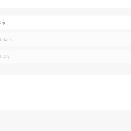
國家
t Bank
t City