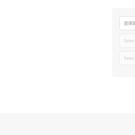
選擇
Selec
Selec