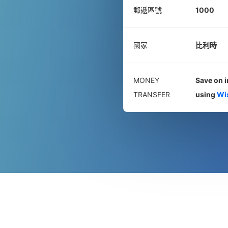
郵遞區號
1000
國家
比利時
MONEY
Save on i
TRANSFER
using
Wi