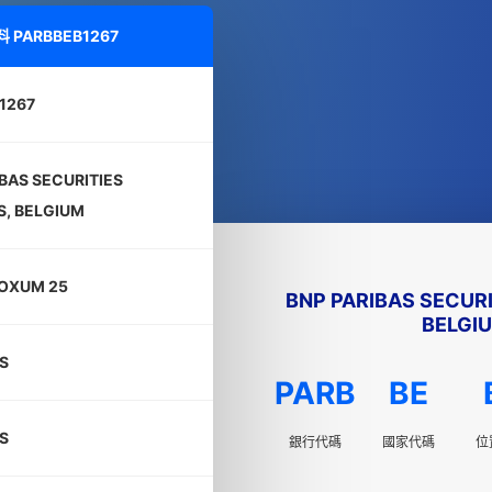
料
PARBBEB1267
1267
BAS SECURITIES
S, BELGIUM
LOXUM 25
BNP PARIBAS SECURI
BELGI
S
PARB
BE
S
銀行代碼
國家代碼
位