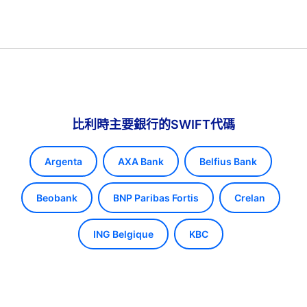
比利時主要銀行的SWIFT代碼
Argenta
AXA Bank
Belfius Bank
Beobank
BNP Paribas Fortis
Crelan
ING Belgique
KBC