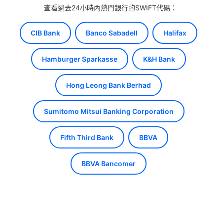
查看過去24小時內熱門銀行的SWIFT代碼：
CIB Bank
Banco Sabadell
Halifax
Hamburger Sparkasse
K&H Bank
Hong Leong Bank Berhad
Sumitomo Mitsui Banking Corporation
Fifth Third Bank
BBVA
BBVA Bancomer