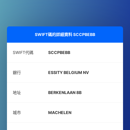
SWIFT碼的詳細資料
SCCPBEBB
SWIFT代碼
SCCPBEBB
銀行
ESSITY BELGIUM NV
地址
BERKENLAAN 8B
城市
MACHELEN