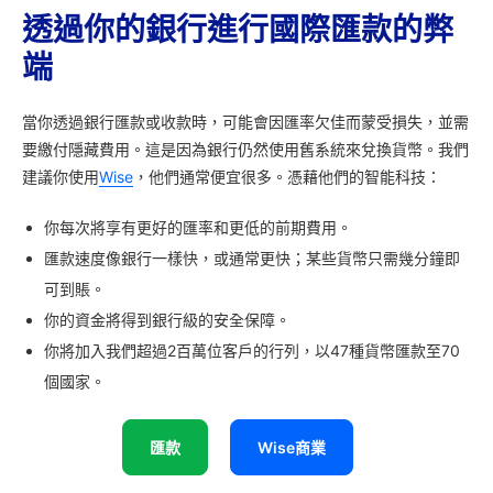
透過你的銀行進行國際匯款的弊
端
當你透過銀行匯款或收款時，可能會因匯率欠佳而蒙受損失，並需
要繳付隱藏費用。這是因為銀行仍然使用舊系統來兌換貨幣。我們
建議你使用
Wise
，他們通常便宜很多。憑藉他們的智能科技：
你每次將享有更好的匯率和更低的前期費用。
匯款速度像銀行一樣快，或通常更快；某些貨幣只需幾分鐘即
可到賬。
你的資金將得到銀行級的安全保障。
你將加入我們超過2百萬位客戶的行列，以47種貨幣匯款至70
個國家。
匯款
Wise商業