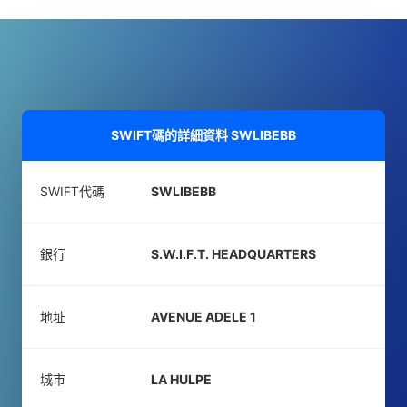
SWIFT碼的詳細資料
SWLIBEBB
SWIFT代碼
SWLIBEBB
銀行
S.W.I.F.T. HEADQUARTERS
地址
AVENUE ADELE 1
城市
LA HULPE