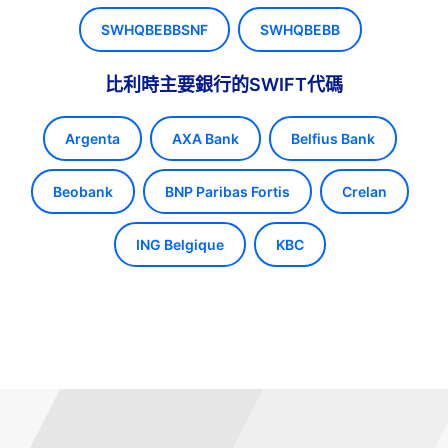
SWHQBEBBSNF
SWHQBEBB
比利時主要銀行的SWIFT代碼
Argenta
AXA Bank
Belfius Bank
Beobank
BNP Paribas Fortis
Crelan
ING Belgique
KBC