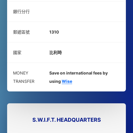
銀行分行
郵遞區號
1310
國家
比利時
MONEY
Save on international fees by
TRANSFER
using
Wise
S.W.I.F.T. HEADQUARTERS