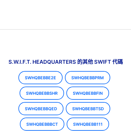
S.W.I.F.T. HEADQUARTERS 的其他 SWIFT 代碼
SWHQBEBBE2E
SWHQBEBBPRM
SWHQBEBBSHR
SWHQBEBBFIN
SWHQBEBBQED
SWHQBEBBTSD
SWHQBEBBBCT
SWHQBEBB111