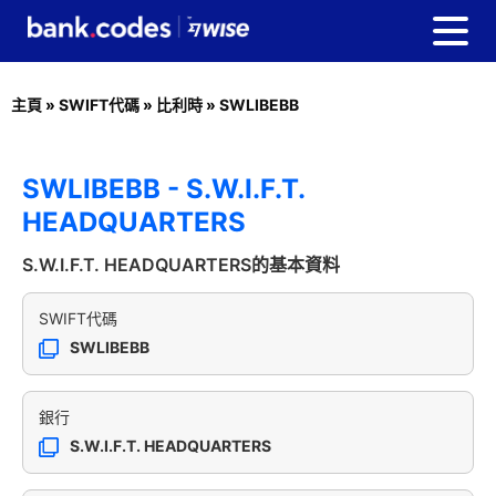
主頁
»
SWIFT代碼
»
比利時
»
SWLIBEBB
SWLIBEBB - S.W.I.F.T.
HEADQUARTERS
S.W.I.F.T. HEADQUARTERS的基本資料
SWIFT代碼
SWLIBEBB
銀行
S.W.I.F.T. HEADQUARTERS