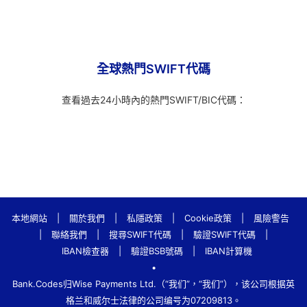
全球熱門SWIFT代碼
查看過去24小時內的熱門SWIFT/BIC代碼：
本地網站
|
關於我們
|
私隱政策
|
Cookie政策
|
風險警告
|
聯絡我們
|
搜尋SWIFT代碼
|
驗證SWIFT代碼
|
IBAN檢查器
|
驗證BSB號碼
|
IBAN計算機
•
Bank.Codes归Wise Payments Ltd.（“我们”，“我们”），该公司根据英
格兰和威尔士法律的公司编号为07209813。