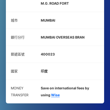
M.G. ROAD FORT
城市
MUMBAI
銀行分行
MUMBAI OVERSEAS BRAN
郵遞區號
400023
國家
印度
MONEY
Save on international fees by
TRANSFER
using
Wise