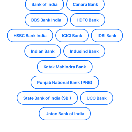
Bank of India
Canara Bank
DBS Bank India
HDFC Bank
HSBC Bank India
ICICI Bank
IDBI Bank
Indian Bank
Indusind Bank
Kotak Mahindra Bank
Punjab National Bank (PNB)
State Bank of India (SBI)
UCO Bank
Union Bank of India