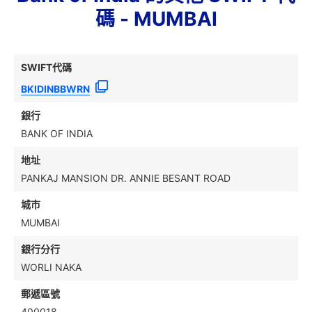
碼 - MUMBAI
SWIFT代碼
BKIDINBBWRN
銀行
BANK OF INDIA
地址
PANKAJ MANSION DR. ANNIE BESANT ROAD
城市
MUMBAI
銀行分行
WORLI NAKA
郵遞區號
400018