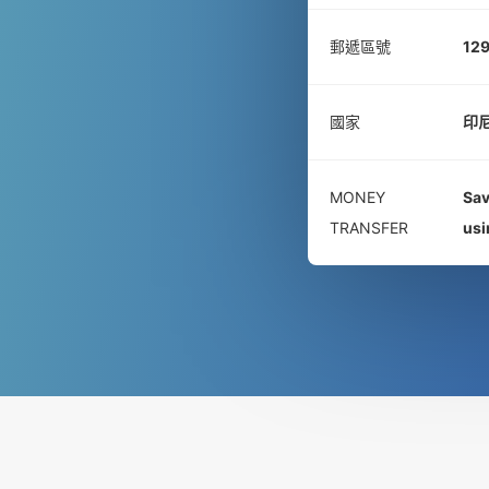
郵遞區號
12
國家
印
MONEY
Sav
TRANSFER
us