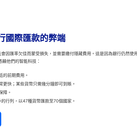
行國際匯款的弊端
能會因匯率欠佳而蒙受損失，並需要繳付隱藏費用。這是因為銀行仍然使
憑藉他們的智能科技：
低的前期費用。
常更快；某些貨幣只需幾分鐘即可到賬。
保障。
的行列，以47種貨幣匯款至70個國家。