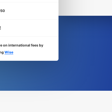
950
尼
e on international fees by
ing
Wise