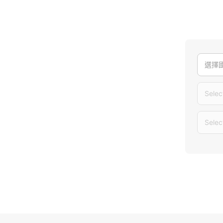
選擇
Selec
Selec