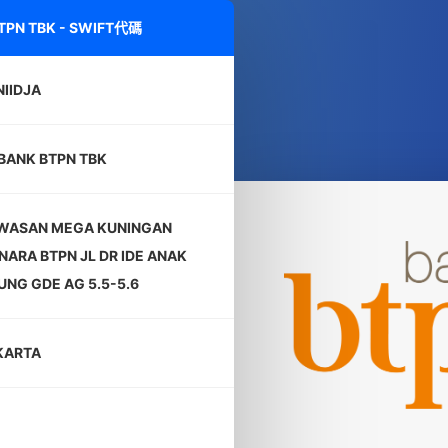
BTPN TBK - SWIFT代碼
IIDJA
 BANK BTPN TBK
WASAN MEGA KUNINGAN
ARA BTPN JL DR IDE ANAK
NG GDE AG 5.5-5.6
KARTA