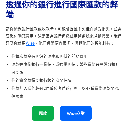
透過你的銀行進行國際匯款的弊
端
當你透過銀行匯款或收款時，可能會因匯率欠佳而蒙受損失，並需
要繳付隱藏費用。這是因為銀行仍然使用舊系統來兌換貨幣。我們
建議你使用
Wise
，他們通常便宜很多。憑藉他們的智能科技：
你每次將享有更好的匯率和更低的前期費用。
匯款速度像銀行一樣快，或通常更快；某些貨幣只需幾分鐘即
可到賬。
你的資金將得到銀行級的安全保障。
你將加入我們超過2百萬位客戶的行列，以47種貨幣匯款至70
個國家。
匯款
Wise商業