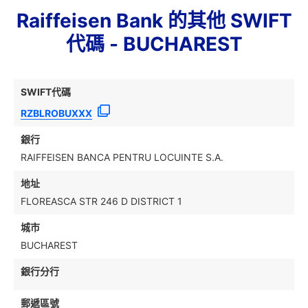
Raiffeisen Bank 的其他 SWIFT
代碼 - BUCHAREST
SWIFT代碼
RZBLROBUXXX
銀行
RAIFFEISEN BANCA PENTRU LOCUINTE S.A.
地址
FLOREASCA STR 246 D DISTRICT 1
城市
BUCHAREST
銀行分行
郵遞區號