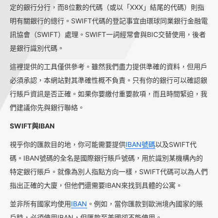
定的銀行分行，而8位數的代碼（或以「XXX」結尾的代碼）則指
明有關銀行的總行。SWIFT代碼的登記事宜由環球同業銀行金融電
訊協會（SWIFT）處理。SWIFT一詞經常會與BIC交替使用，後者
是銀行識別代碼。
這裡提供的工具僅供參考。雖然我們盡力提供準確的資料，但用戶
必須承認，本網站對其準確性概不負責。只有你的銀行可以確認銀
行賬戶資訊是否正確。如果你要繳付重要款項，而且時間緊迫，我
們建議你先與銀行聯絡。
SWIFT與IBAN
視乎你的匯款目的地，你可能需要提供
IBAN號碼
以及SWIFT代
碼。IBAN號碼的全名是國際銀行賬戶號碼，用於識別某機構內的
特定銀行賬戶。就像為別人指點方向一樣，SWIFT代碼可以為人們
指出正確的大廈，但他們還需要IBAN來找到具體的公寓。
並非所有國家均使用
IBAN
。例如，當你匯款到歐洲境內國家的賬
戶時，必須使用IBAN，但匯款至美國卻不能使用。