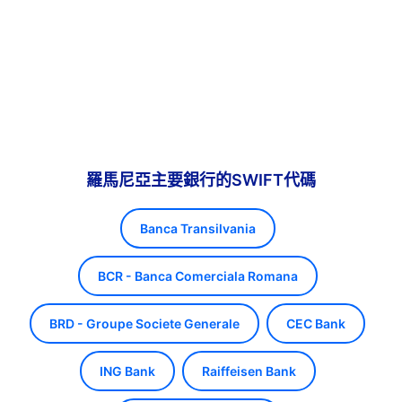
羅馬尼亞主要銀行的SWIFT代碼
Banca Transilvania
BCR - Banca Comerciala Romana
BRD - Groupe Societe Generale
CEC Bank
ING Bank
Raiffeisen Bank