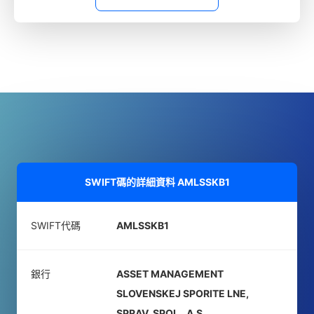
SWIFT碼的詳細資料
AMLSSKB1
SWIFT代碼
AMLSSKB1
銀行
ASSET MANAGEMENT
SLOVENSKEJ SPORITE LNE,
SPRAV. SPOL., A.S.