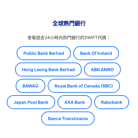
全球熱門銀行
查看過去24小時內熱門銀行的SWIFT代碼：
Public Bank Berhad
Bank Of Ireland
Hong Leong Bank Berhad
ABN AMRO
BAWAG
Royal Bank of Canada (RBC)
Japan Post Bank
AXA Bank
Rabobank
Banca Transilvania