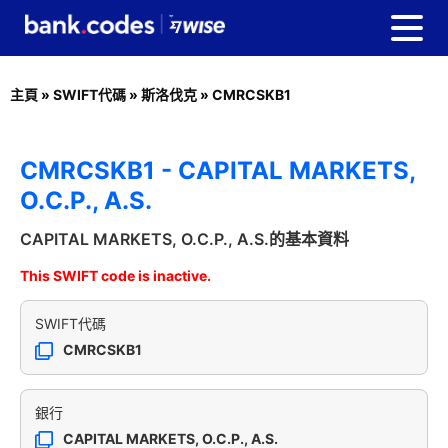
主頁
»
SWIFT代碼
»
斯洛伐克
»
CMRCSKB1
CMRCSKB1 - CAPITAL MARKETS,
O.C.P., A.S.
CAPITAL MARKETS, O.C.P., A.S.的基本資料
This SWIFT code is inactive.
SWIFT代碼
CMRCSKB1
銀行
CAPITAL MARKETS, O.C.P., A.S.