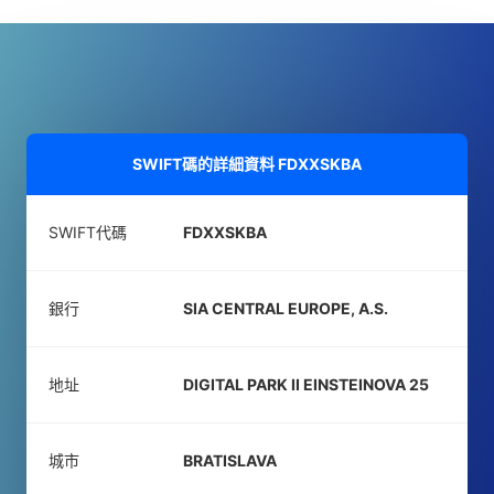
SWIFT碼的詳細資料
FDXXSKBA
SWIFT代碼
FDXXSKBA
銀行
SIA CENTRAL EUROPE, A.S.
地址
DIGITAL PARK II EINSTEINOVA 25
城市
BRATISLAVA