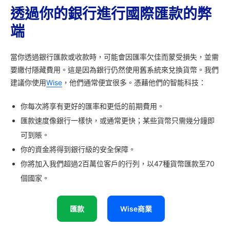
透過你的銀行進行國際匯款的弊
端
當你透過銀行匯款或收款時，可能會因匯率欠佳而蒙受損失，並需
要繳付隱藏費用。這是因為銀行仍然使用舊系統來兌換貨幣。我們
建議你使用
Wise
，他們通常便宜很多。憑藉他們的智能科技：
你每次將享有更好的匯率和更低的前期費用。
匯款速度像銀行一樣快，或通常更快；某些貨幣只需幾分鐘即
可到賬。
你的資金將得到銀行級的安全保障。
你將加入我們超過2百萬位客戶的行列，以47種貨幣匯款至70
個國家。
匯款
Wise商業