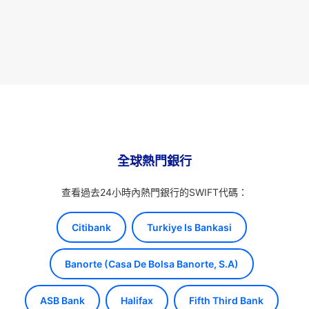
全球熱門銀行
查看過去24小時內熱門銀行的SWIFT代碼：
Citibank
Turkiye Is Bankasi
Banorte (Casa De Bolsa Banorte, S.A)
ASB Bank
Halifax
Fifth Third Bank