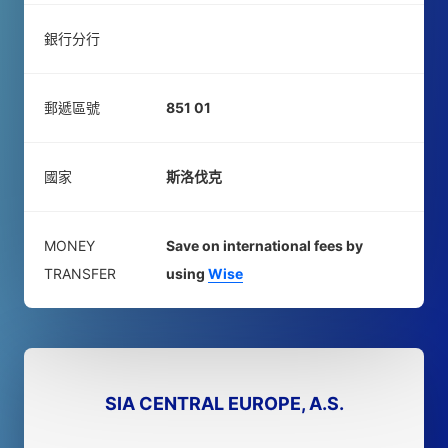
銀行分行
郵遞區號
851 01
國家
斯洛伐克
MONEY
Save on international fees by
TRANSFER
using
Wise
SIA CENTRAL EUROPE, A.S.