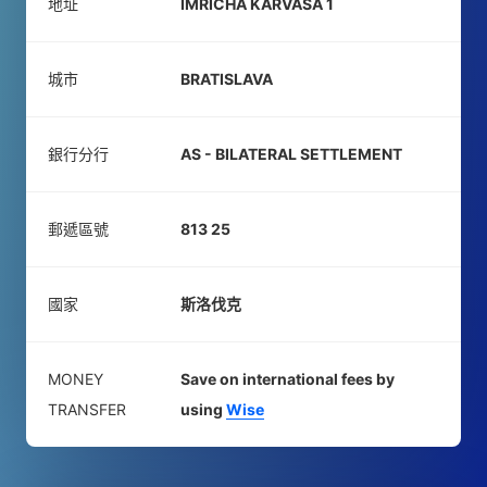
地址
IMRICHA KARVASA 1
城市
BRATISLAVA
銀行分行
AS - BILATERAL SETTLEMENT
郵遞區號
813 25
國家
斯洛伐克
MONEY
Save on international fees by
TRANSFER
using
Wise