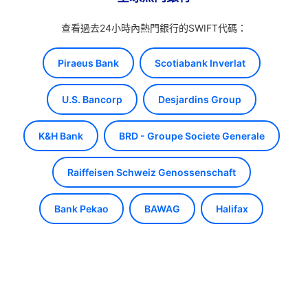
查看過去24小時內熱門銀行的SWIFT代碼：
Piraeus Bank
Scotiabank Inverlat
U.S. Bancorp
Desjardins Group
K&H Bank
BRD - Groupe Societe Generale
Raiffeisen Schweiz Genossenschaft
Bank Pekao
BAWAG
Halifax