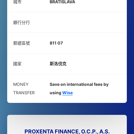
城市
BRATISLAVA
銀行分行
郵遞區號
811 07
國家
斯洛伐克
MONEY
Save on international fees by
TRANSFER
using
Wise
PROXENTA FINANCE, O.C.P., A.S.