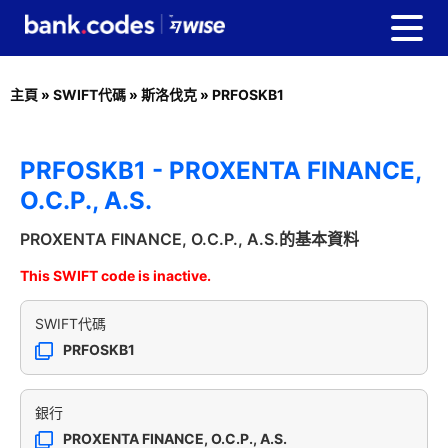
主頁
»
SWIFT代碼
»
斯洛伐克
»
PRFOSKB1
PRFOSKB1 - PROXENTA FINANCE,
O.C.P., A.S.
PROXENTA FINANCE, O.C.P., A.S.的基本資料
This SWIFT code is inactive.
SWIFT代碼
PRFOSKB1
銀行
PROXENTA FINANCE, O.C.P., A.S.