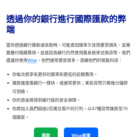
透過你的銀行進行國際匯款的弊
端
當你透過銀行匯款或收款時，可能會因匯率欠佳而蒙受損失，並需
要繳付隱藏費用。這是因為銀行仍然使用舊系統來兌換貨幣。我們
建議你使用
Wise
，他們通常便宜很多。憑藉他們的智能科技：
你每次將享有更好的匯率和更低的前期費用。
匯款速度像銀行一樣快，或通常更快；某些貨幣只需幾分鐘即
可到賬。
你的資金將得到銀行級的安全保障。
你將加入我們超過2百萬位客戶的行列，以47種貨幣匯款至70
個國家。
匯款
Wise商業