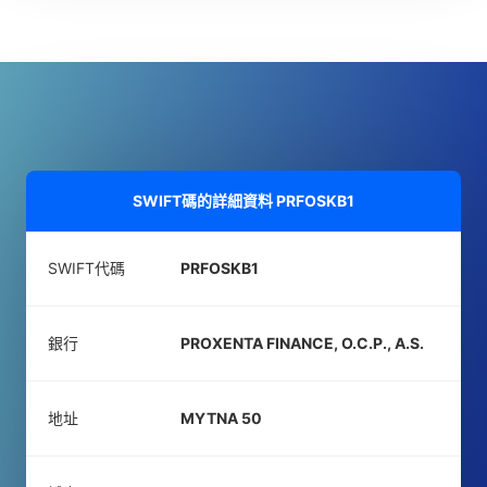
SWIFT碼的詳細資料
PRFOSKB1
SWIFT代碼
PRFOSKB1
銀行
PROXENTA FINANCE, O.C.P., A.S.
地址
MYTNA 50