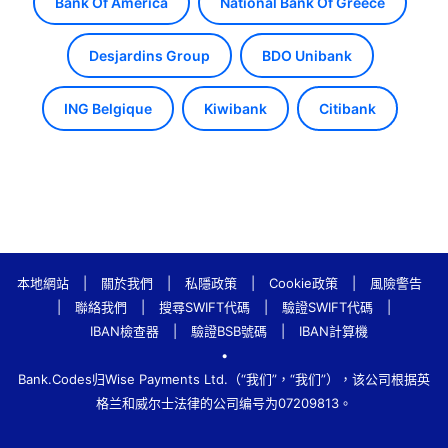
Bank Of America
National Bank Of Greece
Desjardins Group
BDO Unibank
ING Belgique
Kiwibank
Citibank
本地網站
|
關於我們
|
私隱政策
|
Cookie政策
|
風險警告
|
聯絡我們
|
搜尋SWIFT代碼
|
驗證SWIFT代碼
|
IBAN檢查器
|
驗證BSB號碼
|
IBAN計算機
•
Bank.Codes归Wise Payments Ltd.（“我们”，“我们”），该公司根据英
格兰和威尔士法律的公司编号为07209813。