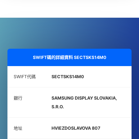
SWIFT碼的詳細資料
SECTSKS14M0
SWIFT代碼
SECTSKS14M0
銀行
SAMSUNG DISPLAY SLOVAKIA,
S.R.O.
地址
HVIEZDOSLAVOVA 807