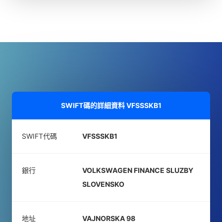
SWIFT碼的詳細資料
VFSSSKB1
SWIFT代碼
VFSSSKB1
銀行
VOLKSWAGEN FINANCE SLUZBY
SLOVENSKO
地址
VAJNORSKA 98