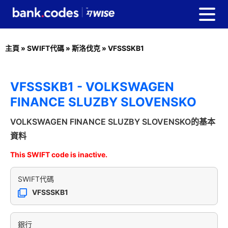
主頁
»
SWIFT代碼
»
斯洛伐克
»
VFSSSKB1
VFSSSKB1 - VOLKSWAGEN
FINANCE SLUZBY SLOVENSKO
VOLKSWAGEN FINANCE SLUZBY SLOVENSKO的基本
資料
This SWIFT code is inactive.
SWIFT代碼
VFSSSKB1
銀行