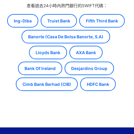
查看過去24小時內熱門銀行的SWIFT代碼：
Ing-Diba
Truist Bank
Fifth Third Bank
Banorte (Casa De Bolsa Banorte, S.A)
Lloyds Bank
AXA Bank
Bank Of Ireland
Desjardins Group
Cimb Bank Berhad (CIB)
HDFC Bank