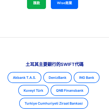
匯款
Wise商業
土耳其主要銀行的SWIFT代碼
Akbank T.A.S.
DenizBank
ING Bank
Kuveyt Türk
QNB Finansbank
Turkiye Cumhuriyeti Ziraat Bankasi