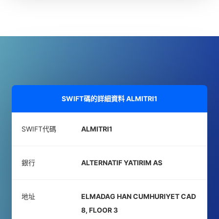
SWIFT碼的詳細資料
ALMITRI1
SWIFT代碼
ALMITRI1
銀行
ALTERNATIF YATIRIM AS
地址
ELMADAG HAN CUMHURIYET CAD
8, FLOOR 3