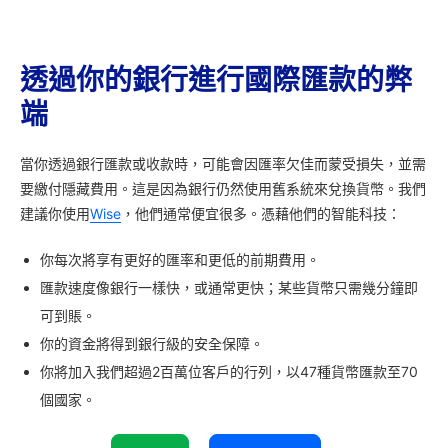
透過你的銀行進行國際匯款的弊
端
當你透過銀行匯款或收款時，可能會因匯率欠佳而蒙受損失，並需
要繳付隱藏費用。這是因為銀行仍然使用舊系統來兌換貨幣。我們
建議你使用
Wise
，他們通常便宜很多。憑藉他們的智能科技：
你每次將享有更好的匯率和更低的前期費用。
匯款速度像銀行一樣快，或通常更快；某些貨幣只需幾分鐘即
可到賬。
你的資金將得到銀行級的安全保障。
你將加入我們超過2百萬位客戶的行列，以47種貨幣匯款至70
個國家。