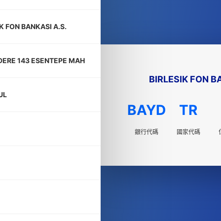
K FON BANKASI A.S.
ERE 143 ESENTEPE MAH
BIRLESIK FON B
UL
BAYD
TR
銀行代碼
國家代碼