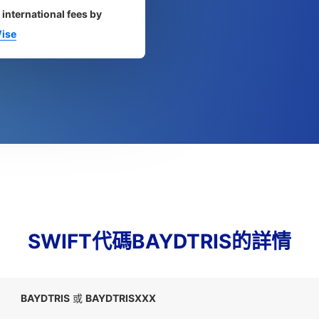
 international fees by
ise
SWIFT代碼BAYDTRIS的詳情
BAYDTRIS
或
BAYDTRISXXX