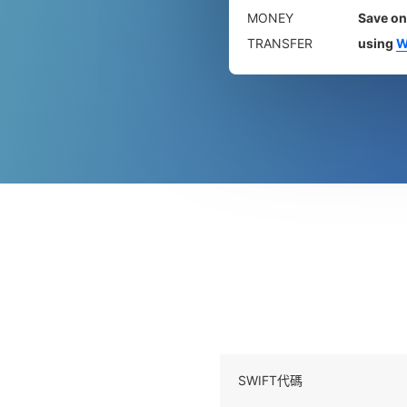
MONEY
Save on
TRANSFER
using
W
SWIFT代碼