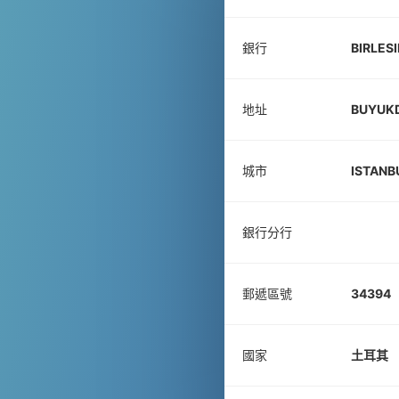
銀行
BIRLESI
地址
BUYUKD
城市
ISTANB
銀行分行
郵遞區號
34394
國家
土耳其