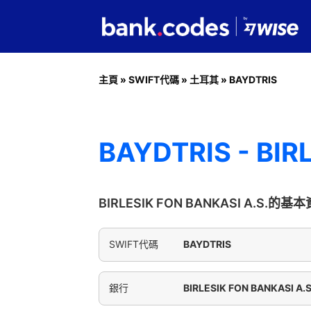
主頁
»
SWIFT代碼
»
土耳其
»
BAYDTRIS
BAYDTRIS - BIR
BIRLESIK FON BANKASI A.S.的基
SWIFT代碼
BAYDTRIS
銀行
BIRLESIK FON BANKASI A.S