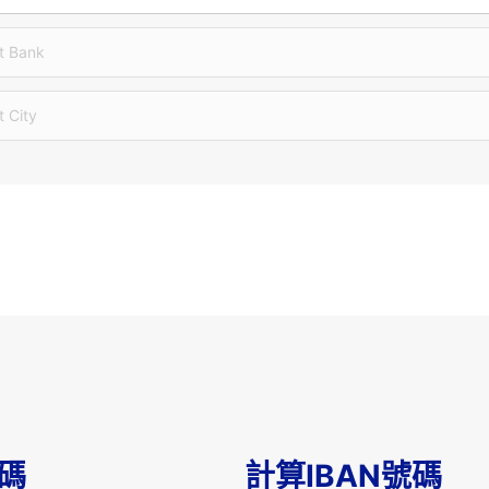
t Bank
t City
T碼
計算IBAN號碼