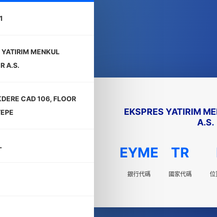
1
 YATIRIM MENKUL
 A.S.
DERE CAD 106, FLOOR
EKSPRES YATIRIM M
TEPE
A.S.
L
EYME
TR
銀行代碼
國家代碼
位