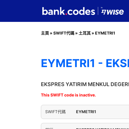
主頁
»
SWIFT代碼
»
土耳其
»
EYMETRI1
EYMETRI1 - EKS
EKSPRES YATIRIM MENKUL DEG
This SWIFT code is inactive.
SWIFT代碼
EYMETRI1