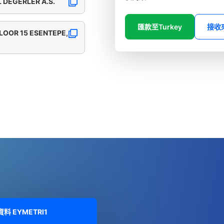
 DEGERLER A.S.
匯款至Turkey
接收
LOOR 15 ESENTEPE,
細資料
EYMETRI1