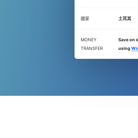
國家
土耳其
MONEY
Save on i
TRANSFER
using
Wi