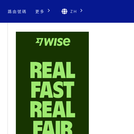
路由號碼
更多
ZH