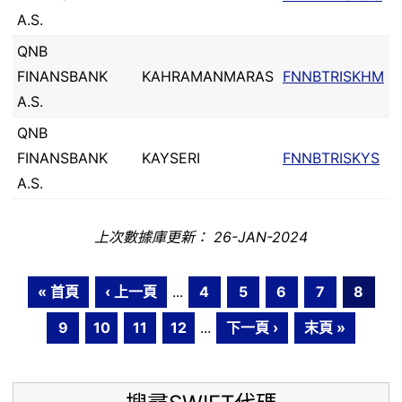
A.S.
QNB
FINANSBANK
KAHRAMANMARAS
FNNBTRISKHM
A.S.
QNB
FINANSBANK
KAYSERI
FNNBTRISKYS
A.S.
上次數據庫更新： 26-JAN-2024
« 首頁
‹ 上一頁
...
4
5
6
7
8
9
10
11
12
...
下一頁 ›
末頁 »