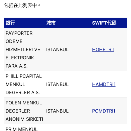
包括在此列表中。
銀行
城市
SWIFT代碼
PAYPORTER
ODEME
HIZMETLERI VE
ISTANBUL
HOHETRII
ELEKTRONIK
PARA A.S.
PHILLIPCAPITAL
MENKUL
ISTANBUL
HAMDTRI1
DEGERLER A.S.
POLEN MENKUL
DEGERLER
ISTANBUL
POMDTRI1
ANONIM SIRKETI
PRIM MENKUL