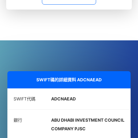
SWIFT碼的詳細資料
ADCNAEAD
SWIFT代碼
ADCNAEAD
銀行
ABU DHABI INVESTMENT COUNCIL
COMPANY PJSC