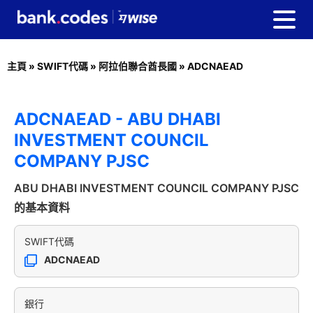
主頁
»
SWIFT代碼
»
阿拉伯聯合酋長國
»
ADCNAEAD
ADCNAEAD - ABU DHABI
INVESTMENT COUNCIL
COMPANY PJSC
ABU DHABI INVESTMENT COUNCIL COMPANY PJSC
的基本資料
SWIFT代碼
ADCNAEAD
銀行