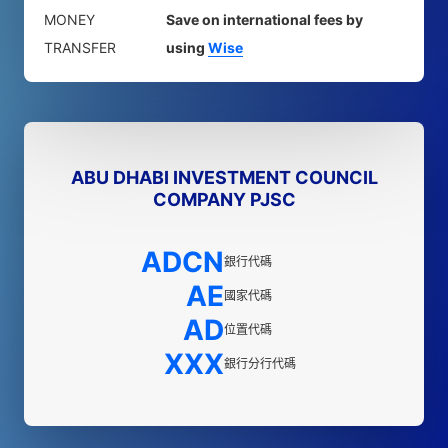
MONEY
Save on international fees by
TRANSFER
using
Wise
ABU DHABI INVESTMENT COUNCIL
COMPANY PJSC
ADCN
銀行代碼
AE
國家代碼
AD
位置代碼
XXX
銀行分行代碼