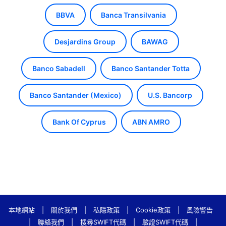
BBVA
Banca Transilvania
Desjardins Group
BAWAG
Banco Sabadell
Banco Santander Totta
Banco Santander (Mexico)
U.S. Bancorp
Bank Of Cyprus
ABN AMRO
本地網站
|
關於我們
|
私隱政策
|
Cookie政策
|
風險警告
|
聯絡我們
|
搜尋SWIFT代碼
|
驗證SWIFT代碼
|