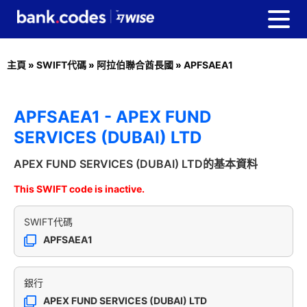
主頁
»
SWIFT代碼
»
阿拉伯聯合酋長國
»
APFSAEA1
APFSAEA1 - APEX FUND
SERVICES (DUBAI) LTD
APEX FUND SERVICES (DUBAI) LTD的基本資料
This SWIFT code is inactive.
SWIFT代碼
APFSAEA1
銀行
APEX FUND SERVICES (DUBAI) LTD