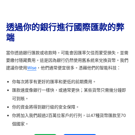
透過你的銀行進行國際匯款的弊
端
當你透過銀行匯款或收款時，可能會因匯率欠佳而蒙受損失，並需
要繳付隱藏費用。這是因為銀行仍然使用舊系統來兌換貨幣。我們
建議你使用
Wise
，他們通常便宜很多。憑藉他們的智能科技：
你每次將享有更好的匯率和更低的前期費用。
匯款速度像銀行一樣快，或通常更快；某些貨幣只需幾分鐘即
可到賬。
你的資金將得到銀行級的安全保障。
你將加入我們超過2百萬位客戶的行列，以47種貨幣匯款至70
個國家。