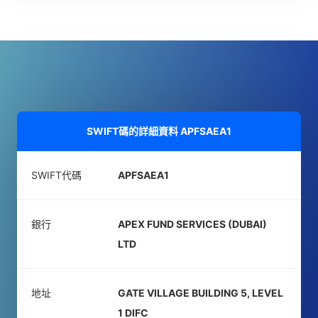
SWIFT碼的詳細資料
APFSAEA1
SWIFT代碼
APFSAEA1
銀行
APEX FUND SERVICES (DUBAI)
LTD
地址
GATE VILLAGE BUILDING 5, LEVEL
1 DIFC