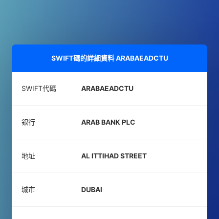
SWIFT碼的詳細資料
ARABAEADCTU
SWIFT代碼
ARABAEADCTU
銀行
ARAB BANK PLC
地址
AL ITTIHAD STREET
城市
DUBAI