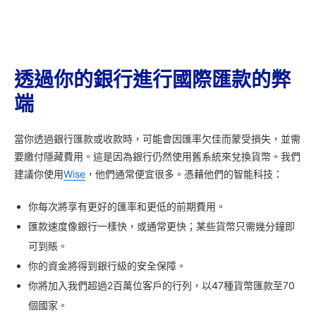
透過你的銀行進行國際匯款的弊
端
當你透過銀行匯款或收款時，可能會因匯率欠佳而蒙受損失，並需
要繳付隱藏費用。這是因為銀行仍然使用舊系統來兌換貨幣。我們
建議你使用
Wise
，他們通常便宜很多。憑藉他們的智能科技：
你每次將享有更好的匯率和更低的前期費用。
匯款速度像銀行一樣快，或通常更快；某些貨幣只需幾分鐘即
可到賬。
你的資金將得到銀行級的安全保障。
你將加入我們超過2百萬位客戶的行列，以47種貨幣匯款至70
個國家。