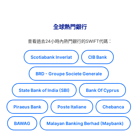
全球熱門銀行
查看過去24小時內熱門銀行的SWIFT代碼：
Scotiabank Inverlat
CIB Bank
BRD - Groupe Societe Generale
State Bank of India (SBI)
Bank Of Cyprus
Piraeus Bank
Poste Italiane
Chebanca
BAWAG
Malayan Banking Berhad (Maybank)