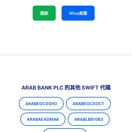
匯款
Wise商業
ARAB BANK PLC 的其他 SWIFT 代碼
ARABEGCXSHO
ARABEGCXOCT
ARABAEADMAK
ARABLBB10B3