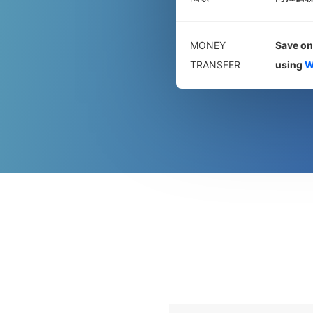
MONEY
Save on
TRANSFER
using
W