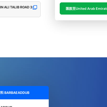
IN ALI TALIB ROAD 3
匯款至United Arab Emirat
資料
BARBAEADDUB