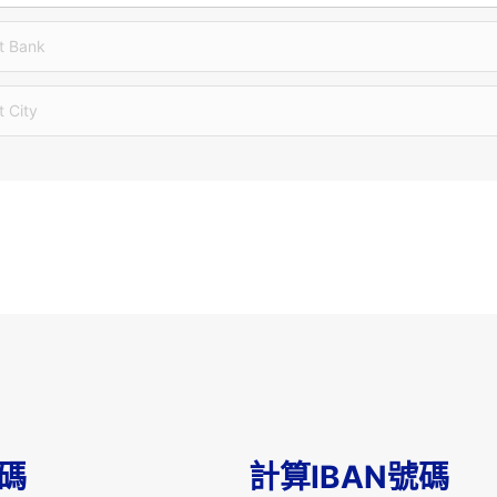
t Bank
t City
T碼
計算IBAN號碼