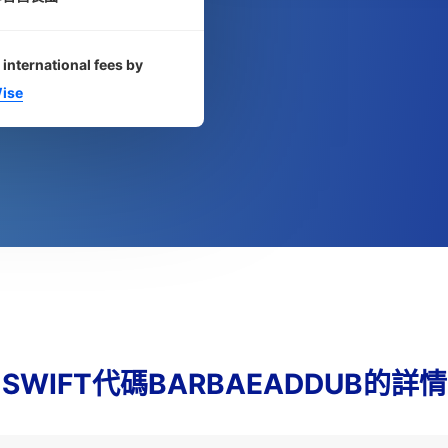
 international fees by
ise
SWIFT代碼BARBAEADDUB的詳情