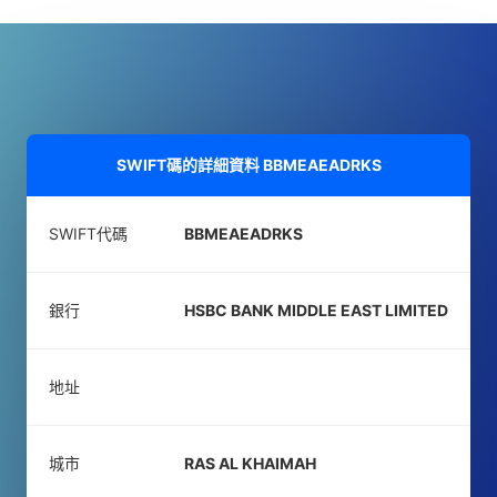
SWIFT碼的詳細資料
BBMEAEADRKS
SWIFT代碼
BBMEAEADRKS
銀行
HSBC BANK MIDDLE EAST LIMITED
地址
城市
RAS AL KHAIMAH