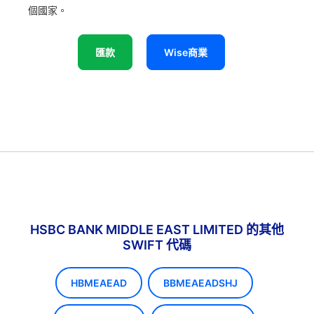
個國家。
匯款
Wise商業
HSBC BANK MIDDLE EAST LIMITED 的其他
SWIFT 代碼
HBMEAEAD
BBMEAEADSHJ