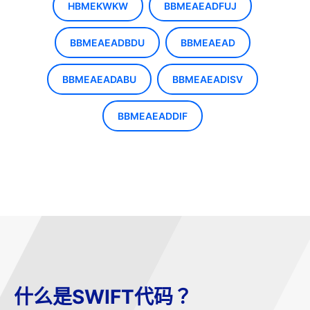
HBMEKWKW
BBMEAEADFUJ
BBMEAEADBDU
BBMEAEAD
BBMEAEADABU
BBMEAEADISV
BBMEAEADDIF
什么是SWIFT代码？