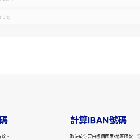
t City
T碼
計算IBAN號碼
有效。
取決於你要由哪個國家/地區匯款，你