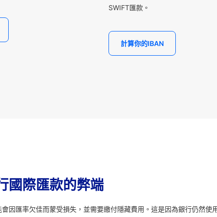
SWIFT匯款。
計算你的IBAN
行國際匯款的弊端
能會因匯率欠佳而蒙受損失，並需要繳付隱藏費用。這是因為銀行仍然使