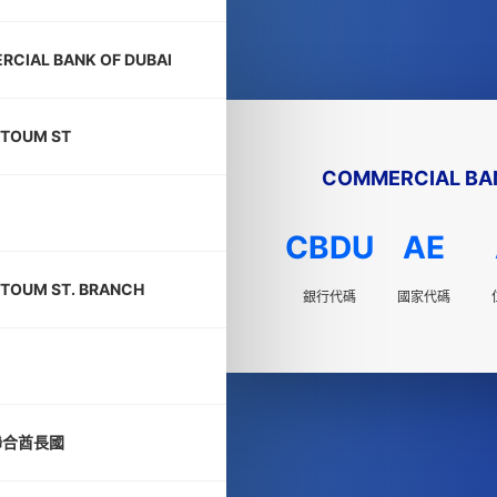
CIAL BANK OF DUBAI
KTOUM ST
COMMERCIAL BAN
CBDU
AE
TOUM ST. BRANCH
銀行代碼
國家代碼
聯合酋長國