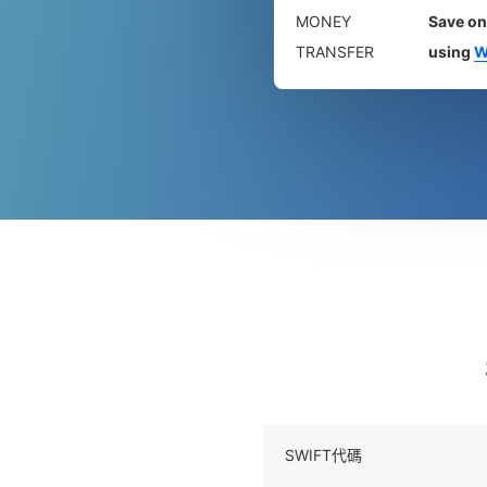
MONEY
Save on
TRANSFER
using
W
SWIFT代碼