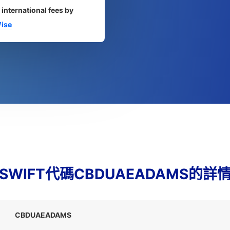
 international fees by
ise
SWIFT代碼CBDUAEADAMS的詳
CBDUAEADAMS