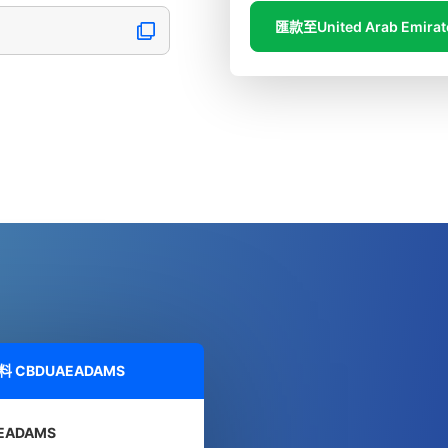
匯款至United Arab Emirat
資料
CBDUAEADAMS
EADAMS