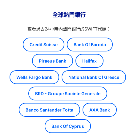
全球熱門銀行
查看過去24小時內熱門銀行的SWIFT代碼：
Credit Suisse
Bank Of Baroda
Piraeus Bank
Halifax
Wells Fargo Bank
National Bank Of Greece
BRD - Groupe Societe Generale
Banco Santander Totta
AXA Bank
Bank Of Cyprus