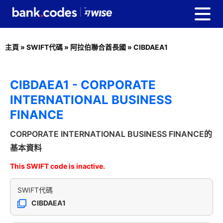
主頁
»
SWIFT代碼
»
阿拉伯聯合酋長國
»
CIBDAEA1
CIBDAEA1 - CORPORATE
INTERNATIONAL BUSINESS
FINANCE
CORPORATE INTERNATIONAL BUSINESS FINANCE的
基本資料
This SWIFT code is inactive.
SWIFT代碼
CIBDAEA1