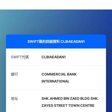
SWIFT碼的詳細資料
CLBIAEADAN1
SWIFT代碼
CLBIAEADAN1
銀行
COMMERCIAL BANK
INTERNATIONAL
地址
SHK.AHMED BIN ZAED BLDG SHK.
ZAYED STREET TOWN CENTRE